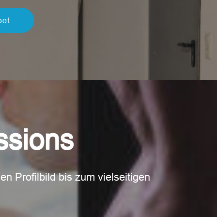
bot
ssions
 Profilbild bis zum vielseitigen