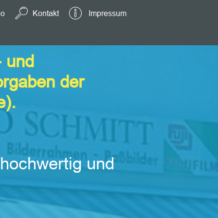
io
Kontakt
Impressum
- und
orgaben der
e).
 hochwertig und