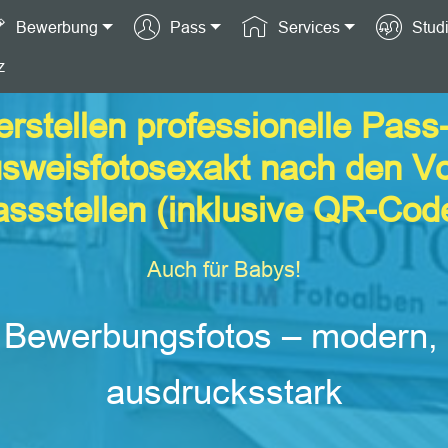
Bewerbung
Pass
Services
Stud
z
erstellen professionelle Pass
sweisfotosexakt nach den V
ssstellen (inklusive QR-Cod
Auch für Babys!
 Bewerbungsfotos – modern,
ausdrucksstark