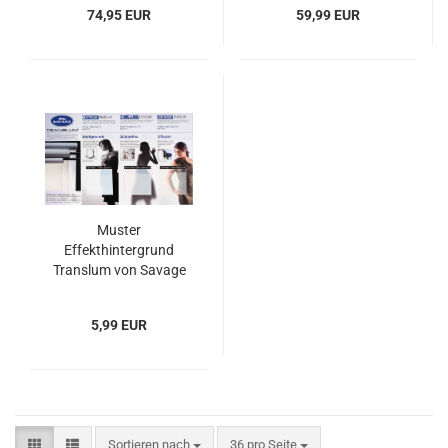
Format 30 x 30 cm von
74,95 EUR
59,99 EUR
Savage (USA)
Muster
Effekthintergrund
Translum von Savage
(USA)
5,99 EUR
Sortieren nach
pro Seite
Sortieren nach
36 pro Seite