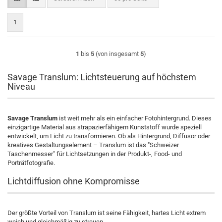
1
1
bis
5
(von insgesamt
5
)
Savage Translum: Lichtsteuerung auf höchstem
Niveau
Savage Translum
ist weit mehr als ein einfacher Fotohintergrund. Dieses
einzigartige Material aus strapazierfähigem Kunststoff wurde speziell
entwickelt, um Licht zu transformieren. Ob als Hintergrund, Diffusor oder
kreatives Gestaltungselement – Translum ist das "Schweizer
Taschenmesser" für Lichtsetzungen in der Produkt-, Food- und
Porträtfotografie.
Lichtdiffusion ohne Kompromisse
Der größte Vorteil von Translum ist seine Fähigkeit, hartes Licht extrem
weich und gleichmäßig zu streuen.