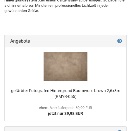
Hintergrundsystem
oder einem Galgenstativ zu befestigen. So bauen Sie
sich innerhalb von Minuten ein professionelles Lichtzelt in jeder
gewünschten Größe.
Savage Translum – Das
vielseitige
Material für Licht
und Hintergrund Savage Translum
kaufen
|
Diffusions-Hintergrund
Angebote
gefärbter Fotografen Hintergrund Baumwolle brown 2,6x3m
(RMYR-055)
ehem. Verkäuferpreis 69,99 EUR
jetzt nur 39,98 EUR