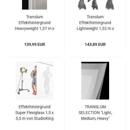
Translum
Translum
Effekthintergrund
Effekthintergrund
Heavyweight 1,37 m x
Lightweight 1,52 m x
5,49 m Savage (USA)
5,49 m Savage (USA)
139,99 EUR
143,89 EUR
Effekthintergrund
TRANSLUM
Super Flexiglass 1,5 x
SELECTION "Light,
5,5 m von StudioKing
Medium, Heavy"
je 2 Folien im