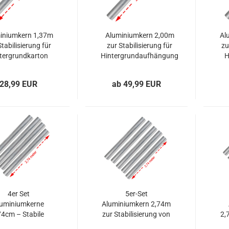
iniumkern 1,37m
Aluminiumkern 2,00m
Al
Stabilisierung für
zur Stabilisierung für
zu
tergrundkarton
Hintergrundaufhängung
H
1,35m
28,99 EUR
ab 49,99 EUR
4er Set
5er-Set
luminiumkerne
Aluminiumkern 2,74m
4cm – Stabile
zur Stabilisierung von
2,
ernprofile für
11m
St