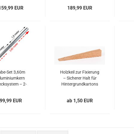
diohintergründe
Hintergrundrollen
159,99 EUR
189,99 EUR
ube-Set 3,60m
Holzkeil zur Fixierung
luminiumkern
– Sicherer Halt für
ecksystem – 2-
Hintergrundkartons
lige Hintergrund-
auf Alukernen
ilisierung ø50mm
99,99 EUR
ab 1,50 EUR