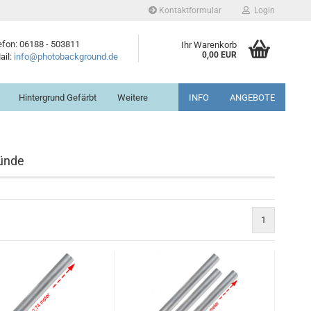
Kontaktformular
Login
efon: 06188 - 503811
Ihr Warenkorb
0,00 EUR
ail:
info@photobackground.de
Hintergrund Gefärbt
Weitere
INFO
ANGEBOTE
ründe
1