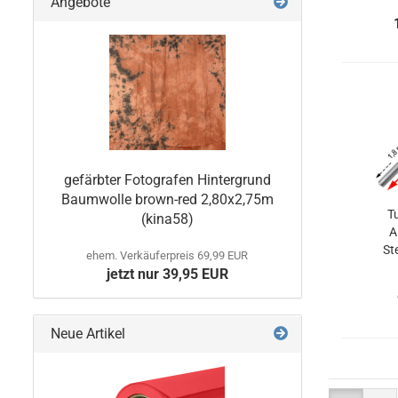
Angebote
Stu
gefärbter Fotografen Hintergrund
Baumwolle brown-red 2,80x2,75m
T
(kina58)
A
St
ehem. Verkäuferpreis 69,99 EUR
tei
jetzt nur 39,95 EUR
Stab
Neue Artikel