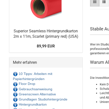
Stabile A
Superior Seamless Hintergrundkarton
2m x 11m, Scarlet (primary red) (USA)
Wer im Studio 
89,99 EUR
professionell
garantieren e
Warum Alu
Mehr erfahren
10 Tipps: Arbeiten mit
Die Investiti
Papierhintergründen
Floor Drop
Kein 
Schutz
Gebrauchsanweisung
Leicht
Greenscreen Alternative
und Ab
Grundlagen Studiohintergründe
Univer
Hintergrundkarton
für Fot