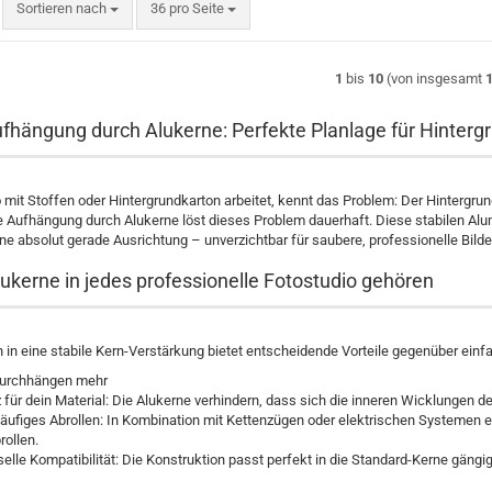
Sortieren nach
pro Seite
Sortieren nach
36 pro Seite
1
bis
10
(von insgesamt
ufhängung durch Alukerne: Perfekte Planlage für Hinterg
mit Stoffen oder Hintergrundkarton arbeitet, kennt das Problem: Der Hintergrund h
e Aufhängung durch Alukerne löst dieses Problem dauerhaft. Diese stabilen Alu
ine absolut gerade Ausrichtung – unverzichtbar für saubere, professionelle Bild
kerne in jedes professionelle Fotostudio gehören
on in eine stabile Kern-Verstärkung bietet entscheidende Vorteile gegenüber ein
Durchhängen mehr
 für dein Material: Die Alukerne verhindern, dass sich die inneren Wicklungen 
läufiges Abrollen: In Kombination mit Kettenzügen oder elektrischen Systemen 
rollen.
selle Kompatibilität: Die Konstruktion passt perfekt in die Standard-Kerne gängi
ohintergründe | Stabil &
Verbiegungssteif