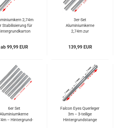
uminiumkern 2,74m
3er-Set
r Stabilisierung für
Aluminiumkerne
intergrundkarton
2,74m zur
2,72m
Stabilisierung von
11m
ab 99,99 EUR
139,99 EUR
Hintergrundrollen
6er Set
Falcon Eyes Querleger
Aluminiumkerne
3m – 3-teilige
74m – Hintergrund-
Hintergrundstange
abilisierung gegen
ø50mm für