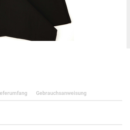
ieferumfang
Gebrauchsanweisung