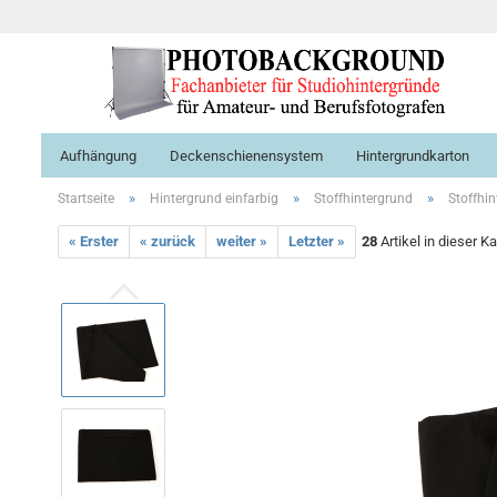
Aufhängung
Deckenschienensystem
Hintergrundkarton
»
»
»
Startseite
Hintergrund einfarbig
Stoffhintergrund
Stoffhi
« Erster
« zurück
weiter »
Letzter »
28
Artikel in dieser K