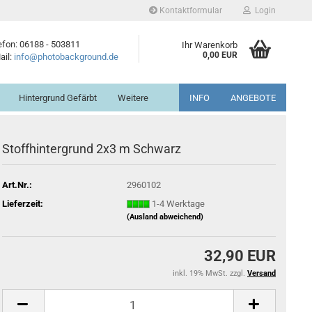
Kontaktformular
Login
efon: 06188 - 503811
Ihr Warenkorb
0,00 EUR
ail:
info@photobackground.de
Hintergrund Gefärbt
Weitere
INFO
ANGEBOTE
Stoffhintergrund 2x3 m Schwarz
Art.Nr.:
2960102
Lieferzeit:
1-4 Werktage
(Ausland abweichend)
32,90 EUR
inkl. 19% MwSt. zzgl.
Versand