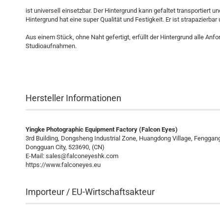
ist universell einsetzbar. Der Hintergrund kann gefaltet transportiert
Hintergrund hat eine super Qualität und Festigkeit. Er ist strapazierba
Aus einem Stück, ohne Naht gefertigt, erfüllt der Hintergrund alle Anf
Studioaufnahmen.
Falcon
Eyes
Stoffhintergrund
BCP-02
2x3 m Schwa
Hersteller Informationen
Yingke Photographic Equipment Factory (Falcon Eyes)
3rd Building, Dongsheng Industrial Zone, Huangdong Village, Fengga
Dongguan City, 523690, (CN)
E-Mail:
sales@falconeyeshk.com
https://www.falconeyes.eu
Importeur / EU-Wirtschaftsakteur