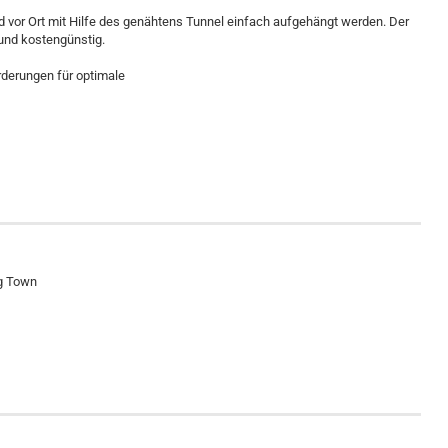
 und vor Ort mit Hilfe des genähtens Tunnel einfach aufgehängt werden. Der
r und kostengünstig.
orderungen für optimale
rz
ng Town