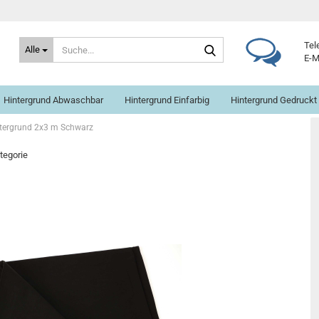
Suche...
Tel
Alle
E-M
Hintergrund Abwaschbar
Hintergrund Einfarbig
Hintergrund Gedruckt
ntergrund 2x3 m Schwarz
ategorie