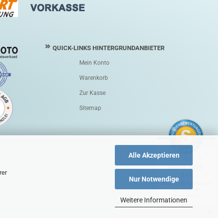
QUICK-LINKS HINTERGRUNDANBIETER
Mein Konto
Warenkorb
Zur Kasse
Sitemap
Alle Akzeptieren
SEHR GUT
rer
5 / 5
Nur Notwendige
aus 195 Bewertungen
bei: ebay.de,
shopvote.de
Weitere Informationen