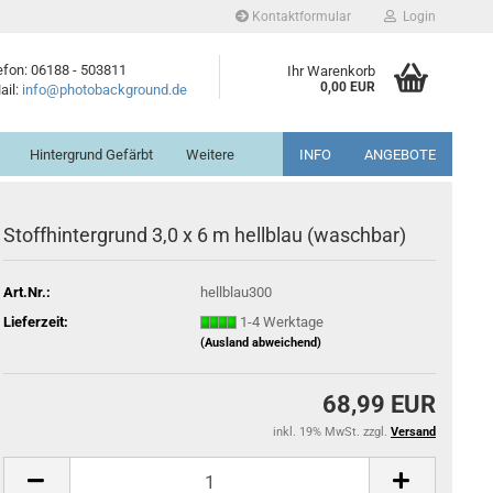
Kontaktformular
Login
efon: 06188 - 503811
Ihr Warenkorb
0,00 EUR
ail:
info@photobackground.de
Hintergrund Gefärbt
Weitere
INFO
ANGEBOTE
Stoffhintergrund 3,0 x 6 m hellblau (waschbar)
Art.Nr.:
hellblau300
Lieferzeit:
1-4 Werktage
(Ausland abweichend)
68,99 EUR
inkl. 19% MwSt. zzgl.
Versand