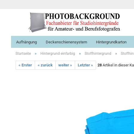
Aufhängung
Deckenschienensystem
Hintergrundkarton
»
»
»
Startseite
Hintergrund einfarbig
Stoffhintergrund
Stoffhin
« Erster
« zurück
weiter »
Letzter »
28
Artikel in dieser K