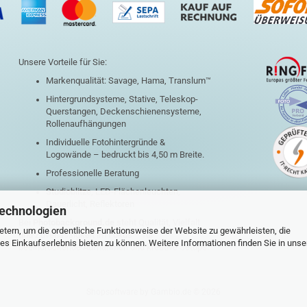
Unsere Vorteile für Sie:
Markenqualität: Savage, Hama, Translum™
Hintergrundsysteme, Stative, Teleskop-
Querstangen, Deckenschienensysteme,
Rollenaufhängungen
Individuelle Fotohintergründe &
Logowände – bedruckt bis 4,50 m Breite.
Professionelle Beratung
Studioblitze, LED-Flächenleuchten,
Dauerlicht, Reflektoren
Technologien
Bei
Photobackground.de
steht Qualität, Vielfalt
tern, um die ordentliche Funktionsweise der Website zu gewährleisten, die
und Zuverlässigkeit im Fokus – für
s Einkaufserlebnis bieten zu können. Weitere Informationen finden Sie in unse
beeindruckende Aufnahmen und kreative Setups.
Shopsoftware
by Gambio.de © 2026