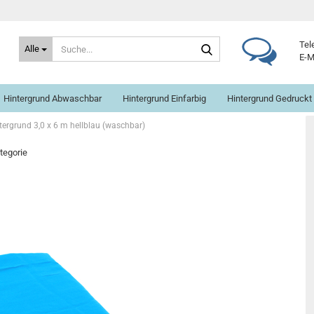
Suche...
Tel
Alle
E-M
Hintergrund Abwaschbar
Hintergrund Einfarbig
Hintergrund Gedruckt
tergrund 3,0 x 6 m hellblau (waschbar)
ategorie