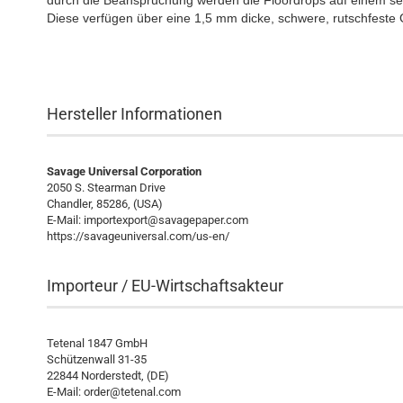
durch die Beanspruchung werden die Floordrops auf einem sehr
Diese verfügen über eine 1,5 mm dicke, schwere, rutschfeste G
Hersteller Informationen
Savage Universal Corporation
2050 S. Stearman Drive
Chandler, 85286, (USA)
E-Mail: importexport@savagepaper.com
https://savageuniversal.com/us-en/
Importeur / EU-Wirtschaftsakteur
Tetenal 1847 GmbH
Schützenwall 31-35
22844 Norderstedt, (DE)
E-Mail:
order@tetenal.com