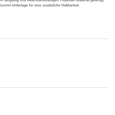
 langlebig und widerstandsfähigen Polyester-Material gefertigt.
ummi-Unterlage für eine zusätzliche Haltbarkeit.