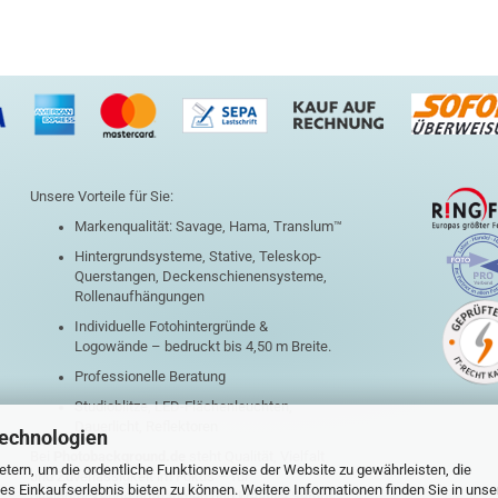
Unsere Vorteile für Sie:
Markenqualität: Savage, Hama, Translum™
Hintergrundsysteme, Stative, Teleskop-
Querstangen, Deckenschienensysteme,
Rollenaufhängungen
Individuelle Fotohintergründe &
Logowände – bedruckt bis 4,50 m Breite.
Professionelle Beratung
Studioblitze, LED-Flächenleuchten,
Dauerlicht, Reflektoren
Technologien
Bei
Photobackground.de
steht Qualität, Vielfalt
tern, um die ordentliche Funktionsweise der Website zu gewährleisten, die
und Zuverlässigkeit im Fokus – für
s Einkaufserlebnis bieten zu können. Weitere Informationen finden Sie in unse
beeindruckende Aufnahmen und kreative Setups.