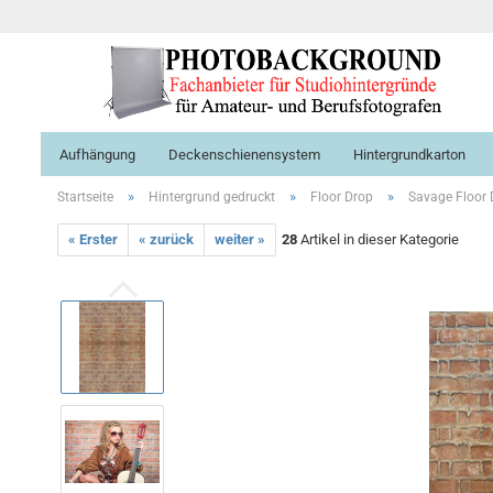
Aufhängung
Deckenschienensystem
Hintergrundkarton
»
»
»
Startseite
Hintergrund gedruckt
Floor Drop
Savage Floor 
« Erster
« zurück
weiter »
28
Artikel in dieser Kategorie