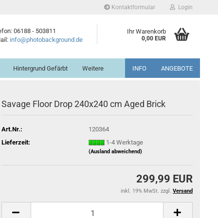
Kontaktformular
Login
efon: 06188 - 503811
Ihr Warenkorb
0,00 EUR
ail:
info@photobackground.de
Hintergrund Gefärbt
Weitere
INFO
ANGEBOTE
Savage Floor Drop 240x240 cm Aged Brick
Art.Nr.:
120364
Lieferzeit:
1-4 Werktage
(Ausland abweichend)
299,99 EUR
inkl. 19% MwSt. zzgl.
Versand