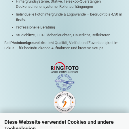
Hintergrundsysteme, Stative, Teleskop-Querstangen,
Deckenschienensysteme, Rollenaufhängungen
Individuelle Fotohintergründe & Logowände – bedruckt bis 4,50 m
Breite.
Professionelle Beratung
Studioblitze, LED-Flächenleuchten, Dauerlicht, Reflektoren
Bei
Photobackground.de
steht Qualität, Vielfalt und Zuverlässigkeit im
Fokus – für beeindruckende Aufnahmen und kreative Setups.
Diese Webseite verwendet Cookies und andere
QUICK-LINKS HINTERGRUNDANBIETER
Technologien