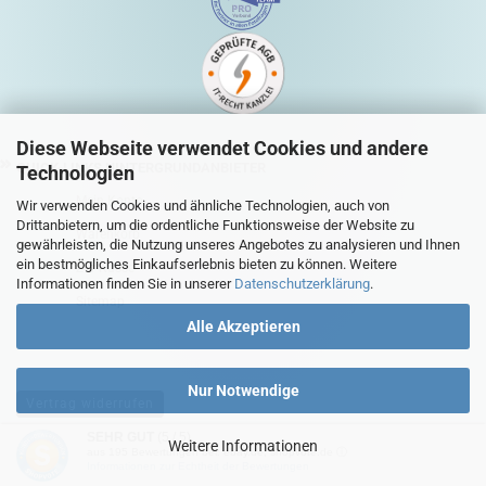
Diese Webseite verwendet Cookies und andere
QUICK-LINKS HINTERGRUNDANBIETER
Technologien
Mein Konto
Wir verwenden Cookies und ähnliche Technologien, auch von
Drittanbietern, um die ordentliche Funktionsweise der Website zu
Warenkorb
gewährleisten, die Nutzung unseres Angebotes zu analysieren und Ihnen
ein bestmögliches Einkaufserlebnis bieten zu können. Weitere
Zur Kasse
Informationen finden Sie in unserer
Datenschutzerklärung
.
Sitemap
Alle Akzeptieren
Nur Notwendige
Vertrag widerrufen
SEHR GUT
(5 / 5)
Weitere Informationen
aus
195
Bewertungen bei: ebay.de, shopvote.de ⓘ
Shopsoftware
by Gambio.de © 2026
Informationen zur Echtheit der Bewertungen