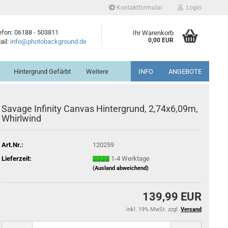
Kontaktformular
Login
efon: 06188 - 503811
Ihr Warenkorb
0,00 EUR
ail:
info@photobackground.de
Hintergrund Gefärbt
Weitere
INFO
ANGEBOTE
Savage Infinity Canvas Hintergrund, 2,74x6,09m,
Whirlwind
Art.Nr.:
120259
Lieferzeit:
1-4 Werktage
(Ausland abweichend)
139,99 EUR
inkl. 19% MwSt. zzgl.
Versand