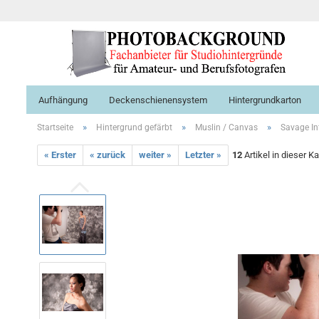
Aufhängung
Deckenschienensystem
Hintergrundkarton
»
»
»
Startseite
Hintergrund gefärbt
Muslin / Canvas
Savage In
« Erster
« zurück
weiter »
Letzter »
12
Artikel in dieser K