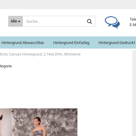
Suche...
Tel
Alle
E-M
Hintergrund Abwaschbar
Hintergrund Einfarbig
Hintergrund Gedruckt
finity Canvas Hintergrund, 2,74x6,09m, Whirlwind
ategorie