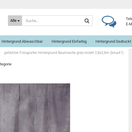
Suche...
Tel
Alle
E-M
Hintergrund Abwaschbar
Hintergrund Einfarbig
Hintergrund Gedruckt
»
gefärbter Fotografen Hintergrund Baumwolle grey-​violett 2,8x2,8m (kina47)
ategorie