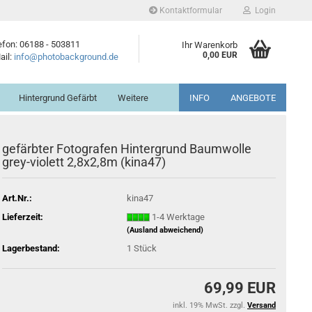
Kontaktformular
Login
efon: 06188 - 503811
Ihr Warenkorb
0,00 EUR
ail:
info@photobackground.de
Hintergrund Gefärbt
Weitere
INFO
ANGEBOTE
gefärbter Fotografen Hintergrund Baumwolle
grey-​violett 2,8x2,8m (kina47)
Art.Nr.:
kina47
Lieferzeit:
1-4 Werktage
(Ausland abweichend)
Lagerbestand:
1
Stück
69,99 EUR
inkl. 19% MwSt. zzgl.
Versand