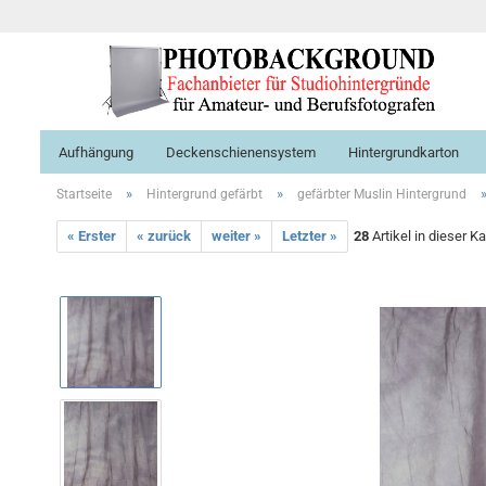
Aufhängung
Deckenschienensystem
Hintergrundkarton
»
»
Startseite
Hintergrund gefärbt
gefärbter Muslin Hintergrund
« Erster
« zurück
weiter »
Letzter »
28
Artikel in dieser K