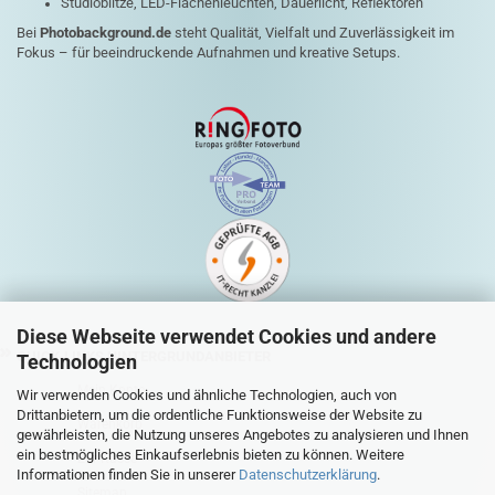
Studioblitze, LED-Flächenleuchten, Dauerlicht, Reflektoren
Bei
Photobackground.de
steht Qualität, Vielfalt und Zuverlässigkeit im
Fokus – für beeindruckende Aufnahmen und kreative Setups.
Diese Webseite verwendet Cookies und andere
QUICK-LINKS HINTERGRUNDANBIETER
Technologien
Mein Konto
Wir verwenden Cookies und ähnliche Technologien, auch von
Drittanbietern, um die ordentliche Funktionsweise der Website zu
Warenkorb
gewährleisten, die Nutzung unseres Angebotes zu analysieren und Ihnen
ein bestmögliches Einkaufserlebnis bieten zu können. Weitere
Zur Kasse
Informationen finden Sie in unserer
Datenschutzerklärung
.
Sitemap