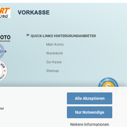
QUICK-LINKS HINTERGRUNDANBIETER
Mein Konto
Warenkorb
Zur Kasse
Sitemap
Alle Akzeptieren
SEHR GUT
rer
5 / 5
Nur Notwendige
aus 195 Bewertungen
bei: ebay.de,
shopvote.de
Weitere Informationen