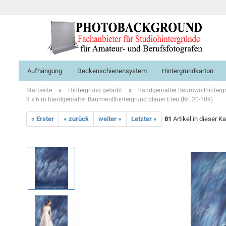
Aufhängung
Deckenschienensystem
Hintergrundkarton
»
»
Startseite
Hintergrund gefärbt
handgemalter Baumwollhinterg
3 x 6 m handgemalter Baumwollhintergrund blauer Efeu (Nr. 20-109)
« Erster
« zurück
weiter »
Letzter »
81
Artikel in dieser K