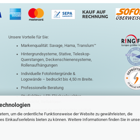
Unsere Vorteile für Sie:
Markenqualität: Savage, Hama, Translum™
Hintergrundsysteme, Stative, Teleskop-
Querstangen, Deckenschienensysteme,
Rollenaufhängungen
Individuelle Fotohintergründe &
Logowände – bedruckt bis 4,50 m Breite.
Professionelle Beratung
Studioblitze, LED-Flächenleuchten,
Dauerlicht, Reflektoren
Technologien
Bei
Photobackground.de
steht Qualität, Vielfalt
tern, um die ordentliche Funktionsweise der Website zu gewährleisten, die
und Zuverlässigkeit im Fokus – für
s Einkaufserlebnis bieten zu können. Weitere Informationen finden Sie in unse
beeindruckende Aufnahmen und kreative Setups.