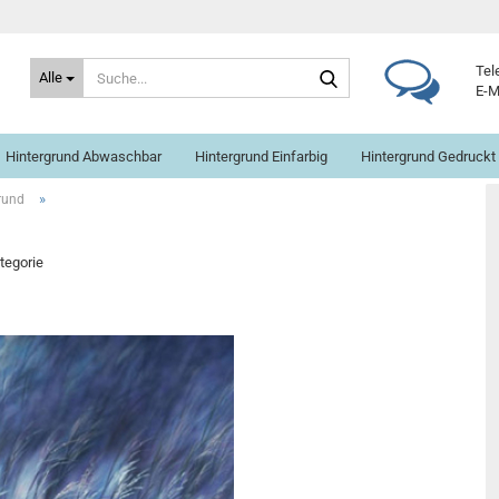
Suche...
Tel
Alle
E-M
Hintergrund Abwaschbar
Hintergrund Einfarbig
Hintergrund Gedruckt
»
rund
ategorie