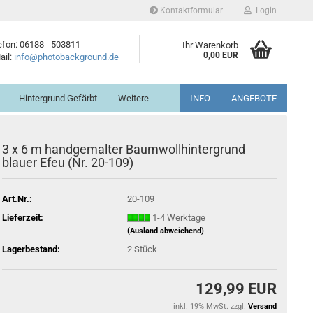
Kontaktformular
Login
efon: 06188 - 503811
Ihr Warenkorb
0,00 EUR
ail:
info@photobackground.de
Hintergrund Gefärbt
Weitere
INFO
ANGEBOTE
3 x 6 m handgemalter Baumwollhintergrund
blauer Efeu (Nr. 20-109)
Art.Nr.:
20-109
Lieferzeit:
1-4 Werktage
(Ausland abweichend)
Lagerbestand:
2
Stück
129,99 EUR
inkl. 19% MwSt. zzgl.
Versand