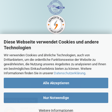
Diese Webseite verwendet Cookies und andere
QUICK-LINKS HINTERGRUNDANBIETER
Technologien
Mein Konto
Wir verwenden Cookies und ähnliche Technologien, auch von
Drittanbietern, um die ordentliche Funktionsweise der Website zu
Warenkorb
gewährleisten, die Nutzung unseres Angebotes zu analysieren und Ihnen
ein bestmögliches Einkaufserlebnis bieten zu können. Weitere
Zur Kasse
Informationen finden Sie in unserer
Datenschutzerklärung
.
Sitemap
Alle Akzeptieren
Nur Notwendige
Vertrag widerrufen
SEHR GUT
(5 / 5)
Weitere Informationen
aus
195
Bewertungen bei: ebay.de, shopvote.de ⓘ