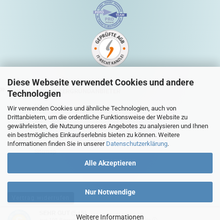
Diese Webseite verwendet Cookies und andere
QUICK-LINKS HINTERGRUNDANBIETER
Technologien
Mein Konto
Wir verwenden Cookies und ähnliche Technologien, auch von
Drittanbietern, um die ordentliche Funktionsweise der Website zu
Warenkorb
gewährleisten, die Nutzung unseres Angebotes zu analysieren und Ihnen
ein bestmögliches Einkaufserlebnis bieten zu können. Weitere
Zur Kasse
Informationen finden Sie in unserer
Datenschutzerklärung
.
Sitemap
Alle Akzeptieren
Nur Notwendige
Vertrag widerrufen
SEHR GUT
(5 / 5)
Weitere Informationen
aus
195
Bewertungen bei: ebay.de, shopvote.de ⓘ