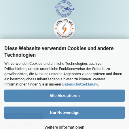
Diese Webseite verwendet Cookies und andere
QUICK-LINKS HINTERGRUNDANBIETER
Technologien
Mein Konto
Wir verwenden Cookies und ähnliche Technologien, auch von
Drittanbietern, um die ordentliche Funktionsweise der Website zu
Warenkorb
gewährleisten, die Nutzung unseres Angebotes zu analysieren und Ihnen
ein bestmögliches Einkaufserlebnis bieten zu können. Weitere
Zur Kasse
Informationen finden Sie in unserer
Datenschutzerklärung
.
Sitemap
Alle Akzeptieren
Nur Notwendige
Vertrag widerrufen
SEHR GUT
(5 / 5)
Weitere Informationen
aus
195
Bewertungen bei: ebay.de, shopvote.de ⓘ