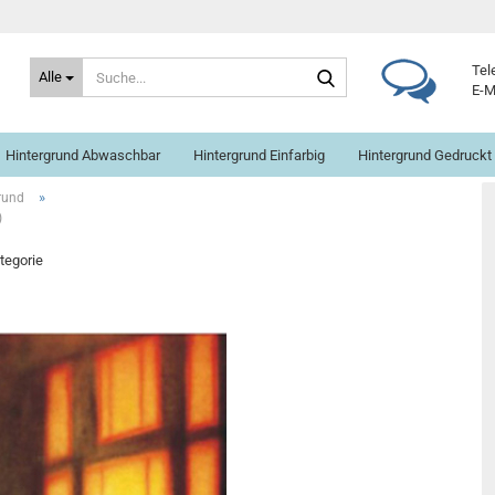
Suche...
Tel
Alle
E-M
Hintergrund Abwaschbar
Hintergrund Einfarbig
Hintergrund Gedruckt
»
rund
)
ategorie