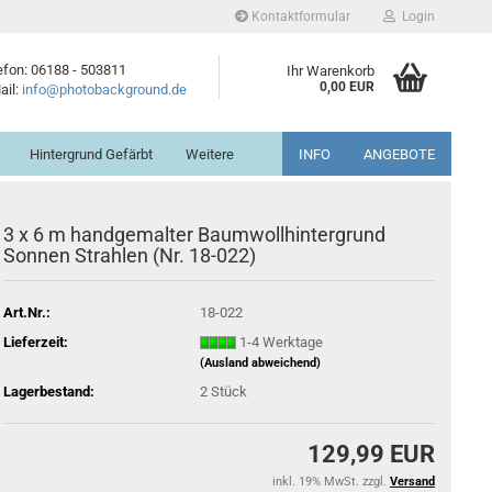
Kontaktformular
Login
efon: 06188 - 503811
Ihr Warenkorb
0,00 EUR
ail:
info@photobackground.de
Hintergrund Gefärbt
Weitere
INFO
ANGEBOTE
3 x 6 m handgemalter Baumwollhintergrund
Sonnen Strahlen (Nr. 18-022)
Art.Nr.:
18-022
Lieferzeit:
1-4 Werktage
(Ausland abweichend)
Lagerbestand:
2
Stück
129,99 EUR
inkl. 19% MwSt. zzgl.
Versand