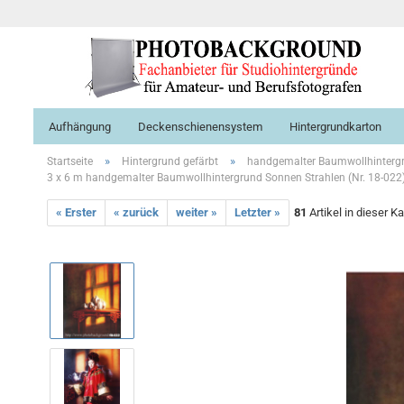
Aufhängung
Deckenschienensystem
Hintergrundkarton
»
»
Startseite
Hintergrund gefärbt
handgemalter Baumwollhinterg
3 x 6 m handgemalter Baumwollhintergrund Sonnen Strahlen (Nr. 18-022
« Erster
« zurück
weiter »
Letzter »
81
Artikel in dieser K