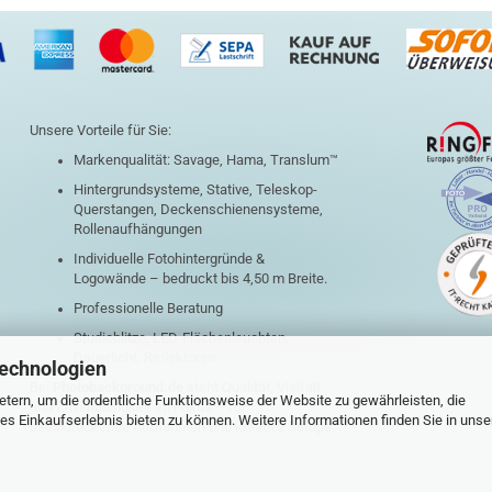
Unsere Vorteile für Sie:
Markenqualität: Savage, Hama, Translum™
Hintergrundsysteme, Stative, Teleskop-
Querstangen, Deckenschienensysteme,
Rollenaufhängungen
Individuelle Fotohintergründe &
Logowände – bedruckt bis 4,50 m Breite.
Professionelle Beratung
Studioblitze, LED-Flächenleuchten,
Dauerlicht, Reflektoren
Technologien
Bei
Photobackground.de
steht Qualität, Vielfalt
tern, um die ordentliche Funktionsweise der Website zu gewährleisten, die
und Zuverlässigkeit im Fokus – für
s Einkaufserlebnis bieten zu können. Weitere Informationen finden Sie in unse
beeindruckende Aufnahmen und kreative Setups.