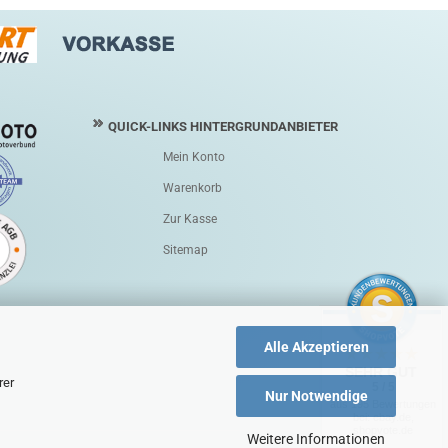
QUICK-LINKS HINTERGRUNDANBIETER
Mein Konto
Warenkorb
Zur Kasse
Sitemap
Alle Akzeptieren
SEHR GUT
rer
5 / 5
Nur Notwendige
aus 195 Bewertungen
bei: ebay.de,
shopvote.de
Weitere Informationen