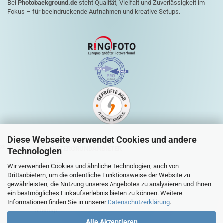
Bei
Photobackground.de
steht Qualität, Vielfalt und Zuverlässigkeit im
Fokus – für beeindruckende Aufnahmen und kreative Setups.
Diese Webseite verwendet Cookies und andere
QUICK-LINKS HINTERGRUNDANBIETER
Technologien
Mein Konto
Wir verwenden Cookies und ähnliche Technologien, auch von
Drittanbietern, um die ordentliche Funktionsweise der Website zu
Warenkorb
gewährleisten, die Nutzung unseres Angebotes zu analysieren und Ihnen
ein bestmögliches Einkaufserlebnis bieten zu können. Weitere
Zur Kasse
Informationen finden Sie in unserer
Datenschutzerklärung
.
Sitemap
Alle Akzeptieren