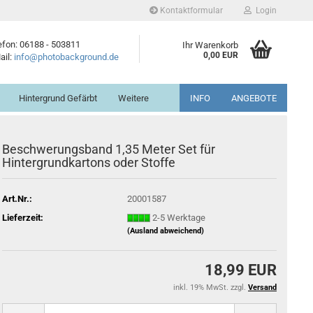
Kontaktformular
Login
efon: 06188 - 503811
Ihr Warenkorb
0,00 EUR
ail:
info@photobackground.de
Hintergrund Gefärbt
Weitere
INFO
ANGEBOTE
Beschwerungsband 1,35 Meter Set für
Hintergrundkartons oder Stoffe
Art.Nr.:
20001587
Lieferzeit:
2-5 Werktage
(Ausland abweichend)
18,99 EUR
inkl. 19% MwSt. zzgl.
Versand