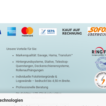
Unsere Vorteile für Sie:
Markenqualität: Savage, Hama, Translum™
Hintergrundsysteme, Stative, Teleskop-
Querstangen, Deckenschienensysteme,
Rollenaufhängungen
Individuelle Fotohintergründe &
Logowände – bedruckt bis 4,50 m Breite.
Professionelle Beratung
Studioblitze, LED-Flächenleuchten,
Dauerlicht, Reflektoren
Technologien
Bei
Photobackground.de
steht Qualität, Vielfalt