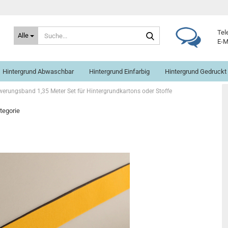
Suche...
Tel
Alle
E-M
Hintergrund Abwaschbar
Hintergrund Einfarbig
Hintergrund Gedruckt
erungsband 1,35 Meter Set für Hintergrundkartons oder Stoffe
ategorie