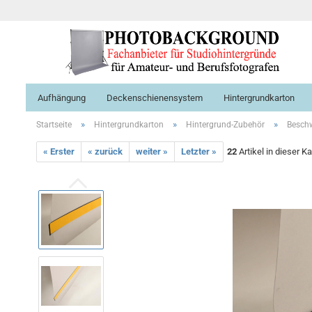
Aufhängung
Deckenschienensystem
Hintergrundkarton
»
»
»
Startseite
Hintergrundkarton
Hintergrund-Zubehör
Beschw
« Erster
« zurück
weiter »
Letzter »
22
Artikel in dieser K