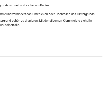
ergrunds schnell und sicher am Boden.
mmt und verhindert das Umknicken oder Hochrollen des Hintergrunds.
tergrund schön zu drapieren. Mit der silbernen Klemmleiste sieht Ihr
r Stolperfalle.​
Dörr Klemmschiene für
Hintergrundkartons
1,35 Meter