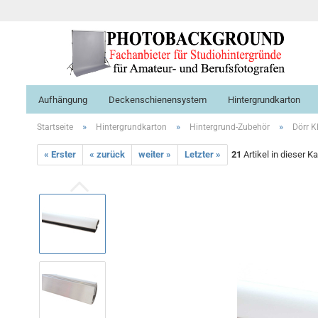
Aufhängung
Deckenschienensystem
Hintergrundkarton
»
»
»
Startseite
Hintergrundkarton
Hintergrund-Zubehör
Dörr K
« Erster
« zurück
weiter »
Letzter »
21
Artikel in dieser K