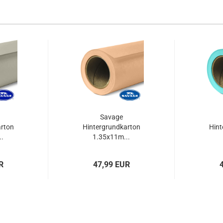
Savage
arton
Hintergrundkarton
Hint
.
1.35x11m...
R
47,99 EUR