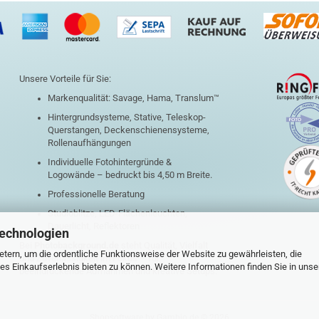
Unsere Vorteile für Sie:
Markenqualität: Savage, Hama, Translum™
Hintergrundsysteme, Stative, Teleskop-
Querstangen, Deckenschienensysteme,
Rollenaufhängungen
Individuelle Fotohintergründe &
Logowände – bedruckt bis 4,50 m Breite.
Professionelle Beratung
Studioblitze, LED-Flächenleuchten,
Dauerlicht, Reflektoren
Technologien
Bei
Photobackground.de
steht Qualität, Vielfalt
tern, um die ordentliche Funktionsweise der Website zu gewährleisten, die
und Zuverlässigkeit im Fokus – für
s Einkaufserlebnis bieten zu können. Weitere Informationen finden Sie in unse
beeindruckende Aufnahmen und kreative Setups.
Shopsoftware
by Gambio.de © 2026