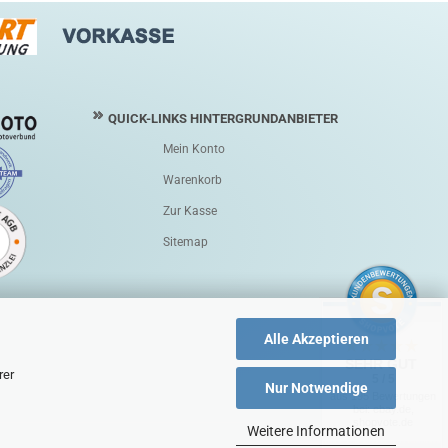
QUICK-LINKS HINTERGRUNDANBIETER
Mein Konto
Warenkorb
Zur Kasse
Sitemap
Alle Akzeptieren
SEHR GUT
rer
5 / 5
Nur Notwendige
aus 195 Bewertungen
bei: ebay.de,
shopvote.de
Weitere Informationen