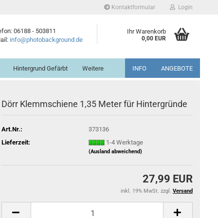
Kontaktformular
Login
efon: 06188 - 503811
Ihr Warenkorb
0,00 EUR
ail:
info@photobackground.de
Hintergrund Gefärbt
Weitere
INFO
ANGEBOTE
Dörr Klemmschiene 1,35 Meter für Hintergründe
Art.Nr.:
373136
Lieferzeit:
1-4 Werktage
(Ausland abweichend)
27,99 EUR
inkl. 19% MwSt. zzgl.
Versand