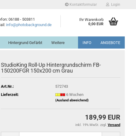
Kontaktformular
Login
efon: 06188 - 503811
Ihr Warenkorb
0,00 EUR
ail:
info@photobackground.de
Hintergrund Gefärbt
Weitere
INFO
ANGEBOTE
StudioKing Roll-Up Hintergrundschirm FB-
150200FGR 150x200 cm Grau
Art.Nr.:
572743
Lieferzeit:
6 Wochen
(Ausland abweichend)
189,99 EUR
inkl. 19% MwSt. zzgl.
Versand