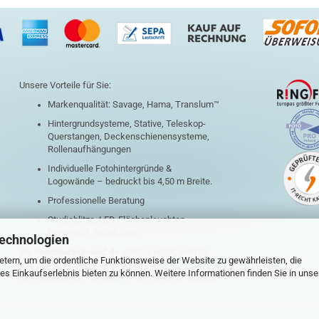
Unsere Vorteile für Sie:
Markenqualität: Savage, Hama, Translum™
Hintergrundsysteme, Stative, Teleskop-
Querstangen, Deckenschienensysteme,
Rollenaufhängungen
Individuelle Fotohintergründe &
Logowände – bedruckt bis 4,50 m Breite.
Professionelle Beratung
Studioblitze, LED-Flächenleuchten,
Dauerlicht, Reflektoren
Technologien
Bei
Photobackground.de
steht Qualität, Vielfalt
tern, um die ordentliche Funktionsweise der Website zu gewährleisten, die
und Zuverlässigkeit im Fokus – für
s Einkaufserlebnis bieten zu können. Weitere Informationen finden Sie in unse
beeindruckende Aufnahmen und kreative Setups.