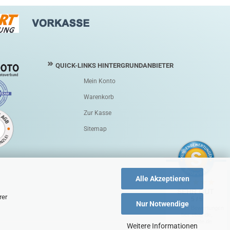
QUICK-LINKS HINTERGRUNDANBIETER
Mein Konto
Warenkorb
Zur Kasse
Sitemap
Alle Akzeptieren
SEHR GUT
rer
5 / 5
Nur Notwendige
aus 195 Bewertungen
bei: ebay.de,
shopvote.de
Weitere Informationen