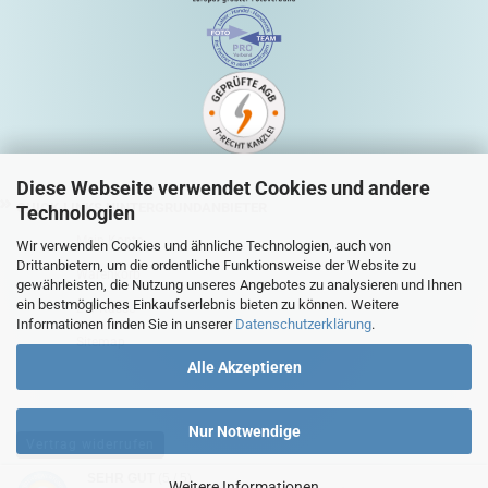
Diese Webseite verwendet Cookies und andere
QUICK-LINKS HINTERGRUNDANBIETER
Technologien
Mein Konto
Wir verwenden Cookies und ähnliche Technologien, auch von
Drittanbietern, um die ordentliche Funktionsweise der Website zu
Warenkorb
gewährleisten, die Nutzung unseres Angebotes zu analysieren und Ihnen
ein bestmögliches Einkaufserlebnis bieten zu können. Weitere
Zur Kasse
Informationen finden Sie in unserer
Datenschutzerklärung
.
Sitemap
Alle Akzeptieren
Nur Notwendige
Vertrag widerrufen
SEHR GUT
(5 / 5)
Weitere Informationen