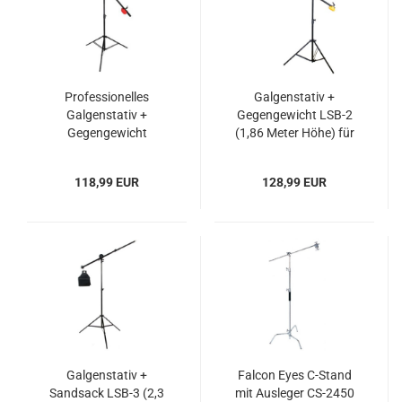
Professionelles
Galgenstativ +
Galgenstativ +
Gegengewicht LSB-2
Gegengewicht
(1,86 Meter Höhe) für
BM2350A (1,8 Meter
Fotostudiobeleuchtung,
Höhe)
Blitzlampen,
118,99 EUR
128,99 EUR
Fotokameras
Galgenstativ +
Falcon Eyes C-Stand
Sandsack LSB-3 (2,3
mit Ausleger CS-2450