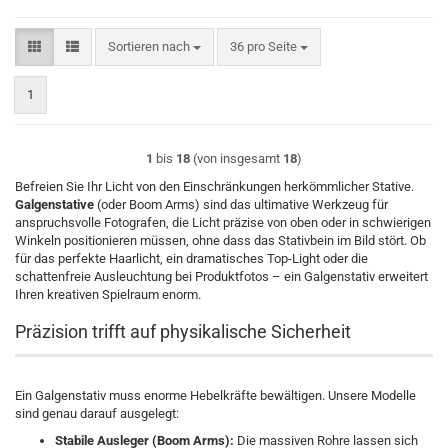
Sortieren nach
pro Seite
Sortieren nach
36 pro Seite
1
1
bis
18
(von insgesamt
18
)
Befreien Sie Ihr Licht von den Einschränkungen herkömmlicher Stative.
Galgenstative
(oder Boom Arms) sind das ultimative Werkzeug für
anspruchsvolle Fotografen, die Licht präzise von oben oder in schwierigen
Winkeln positionieren müssen, ohne dass das Stativbein im Bild stört. Ob
für das perfekte Haarlicht, ein dramatisches Top-Light oder die
schattenfreie Ausleuchtung bei Produktfotos – ein Galgenstativ erweitert
Ihren kreativen Spielraum enorm.
Präzision trifft auf physikalische Sicherheit
Ein Galgenstativ muss enorme Hebelkräfte bewältigen. Unsere Modelle
sind genau darauf ausgelegt:
Stabile Ausleger (Boom Arms):
Die massiven Rohre lassen sich