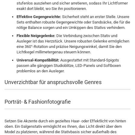
stufenlos ausziehen und sicher arretieren, sodass Ihr Lichtformer
exakt dort bleibt, wo Sie ihn positionieren.
Effektive Gegengewichte:
Sicherheit steht an erster Stelle. Unsere
Sets enthalten robuste Gegengewichte oder Sandsäcke, die für die
nötige Balance sorgen und ein Umkippen des Stativs verhindern.
Flexible Neigegelenke:
Die Verbindung zwischen Stativ und
Ausleger ist das Herzstück. Unsere robusten Gelenke ermöglichen
eine 360°-Rotation und präzise Neigungswinkel, damit Sie den
Lichtkegel millimetergenau steuern können.
Universal-Kompatibilität:
Ausgestattet mit Standard-Spigots
passen alle gängigen Studioblitze, LED-Panels und Softboxen
problemlos an den Ausleger.
Unverzichtbar für anspruchsvolle Genres
Porträt- & Fashionfotografie
Setzen Sie Akzente durch ein gezieltes Haar- oder Effektlicht von hinten
oben. Ein Galgenstativ ermöglicht es Ihnen, das Licht direkt über dem
Model zu platzieren, während die Stativbasis sicher außerhalb des