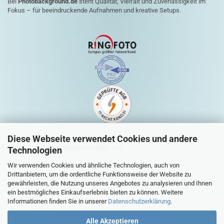
Bei
Photobackground.de
steht Qualität, Vielfalt und Zuverlässigkeit im
Fokus – für beeindruckende Aufnahmen und kreative Setups.
Diese Webseite verwendet Cookies und andere
QUICK-LINKS HINTERGRUNDANBIETER
Technologien
Mein Konto
Wir verwenden Cookies und ähnliche Technologien, auch von
Drittanbietern, um die ordentliche Funktionsweise der Website zu
Warenkorb
gewährleisten, die Nutzung unseres Angebotes zu analysieren und Ihnen
ein bestmögliches Einkaufserlebnis bieten zu können. Weitere
Zur Kasse
Informationen finden Sie in unserer
Datenschutzerklärung
.
Sitemap
Alle Akzeptieren