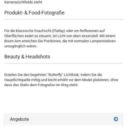
Kamerasichtfelds steht.
Produkt- & Food-Fotografie
Für die klassische Draufsicht (Flatlay) oder um Reflexionen auf
Oberflächen exakt zu steuern, ist Licht von oben essenziell. Mit einem
Boom Arm erreichen Sie Positionen, die mit normalen Lampenstativen
unzugänglich wären.
Beauty & Headshots
Erzielen Sie den begehrten "Butterfly"-Lichtlook, indem Sie die
Hauptlichtquelle mittig und leicht erhöht vor dem Model platzieren, ohne
dass das Stativ dem Fotografen im Weg steht.
Galgenstative –
Professionelle
Lichtführung
aus jeder
Perspektive
Galgenstative & Boom
Arms | Licht von oben für
Fotostudios
Angebote