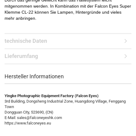
Durch das geringe Gewicht kann das Haltesystem leicht
mitgenommen werden. In Kombination mit der Falcon Eyes Super
Klemme CL-22 können Sie Lampen, Hintergründe und vieles
mehr anbringen.
technische Daten
Lieferumfang
Hersteller Informationen
Yingke Photographic Equipment Factory (Falcon Eyes)
3rd Building, Dongsheng Industrial Zone, Huangdong Village, Fenggang
Town
Dongguan City, 523690, (CN)
E-Mail:
sales@falconeyeshk.com
https://www.falconeyes.eu