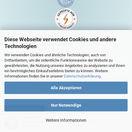
Diese Webseite verwendet Cookies und andere
QUICK-LINKS HINTERGRUNDANBIETER
Technologien
Mein Konto
Wir verwenden Cookies und ähnliche Technologien, auch von
Drittanbietern, um die ordentliche Funktionsweise der Website zu
Warenkorb
gewährleisten, die Nutzung unseres Angebotes zu analysieren und Ihnen
ein bestmögliches Einkaufserlebnis bieten zu können. Weitere
Zur Kasse
Informationen finden Sie in unserer
Datenschutzerklärung
.
Sitemap
Alle Akzeptieren
Nur Notwendige
Vertrag widerrufen
SEHR GUT
(5 / 5)
Weitere Informationen
aus
195
Bewertungen bei: ebay.de, shopvote.de ⓘ
Shopsoftware
by Gambio.de © 2026
Informationen zur Echtheit der Bewertungen