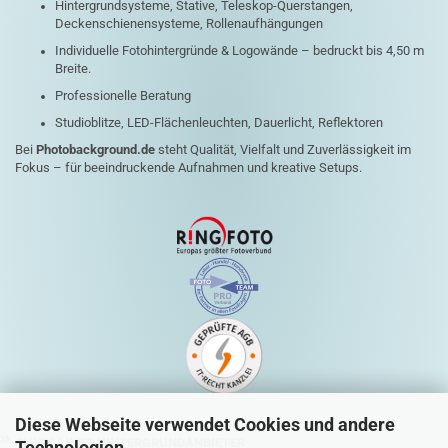
Hintergrundsysteme, Stative, Teleskop-Querstangen,
Deckenschienensysteme, Rollenaufhängungen
Individuelle Fotohintergründe & Logowände – bedruckt bis 4,50 m
Breite.
Professionelle Beratung
Studioblitze, LED-Flächenleuchten, Dauerlicht, Reflektoren
Bei
Photobackground.de
steht Qualität, Vielfalt und Zuverlässigkeit im
Fokus – für beeindruckende Aufnahmen und kreative Setups.
Diese Webseite verwendet Cookies und andere
QUICK-LINKS HINTERGRUNDANBIETER
Technologien