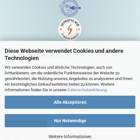
Diese Webseite verwendet Cookies und andere
QUICK-LINKS HINTERGRUNDANBIETER
Technologien
Mein Konto
Wir verwenden Cookies und ähnliche Technologien, auch von
Drittanbietern, um die ordentliche Funktionsweise der Website zu
Warenkorb
gewährleisten, die Nutzung unseres Angebotes zu analysieren und Ihnen
ein bestmögliches Einkaufserlebnis bieten zu können. Weitere
Zur Kasse
Informationen finden Sie in unserer
Datenschutzerklärung
.
Sitemap
Alle Akzeptieren
Nur Notwendige
Vertrag widerrufen
SEHR GUT
(5 / 5)
Weitere Informationen
aus
195
Bewertungen bei: ebay.de, shopvote.de ⓘ