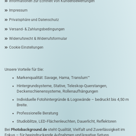
Informationen zur Echtheit von Kundenbewertungen
Impressum
Privatsphäre und Datenschutz
Versand- & Zahlungsbedingungen
Widerrufsrecht & Widerrufsformular
Cookie Einstellungen
Unsere Vorteile für Sie:
Markenqualität: Savage, Hama, Translum™
Hintergrundsysteme, Stative, Teleskop-Querstangen,
Deckenschienensysteme, Rollenaufhängungen
Individuelle Fotohintergründe & Logowände – bedruckt bis 4,50 m
Breite.
Professionelle Beratung
Studioblitze, LED-Flächenleuchten, Dauerlicht, Reflektoren
Bei
Photobackground.de
steht Qualität, Vielfalt und Zuverlässigkeit im
Fokus – für beeindruckende Aufnahmen und kreative Setups.