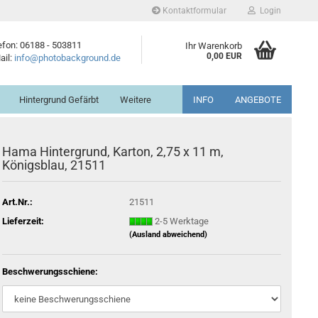
Kontaktformular
Login
efon: 06188 - 503811
Ihr Warenkorb
0,00 EUR
ail:
info@photobackground.de
Hintergrund Gefärbt
Weitere
INFO
ANGEBOTE
Hama Hintergrund, Karton, 2,75 x 11 m,
Königsblau, 21511
Art.Nr.:
21511
Lieferzeit:
2-5 Werktage
(Ausland abweichend)
Beschwerungsschiene: