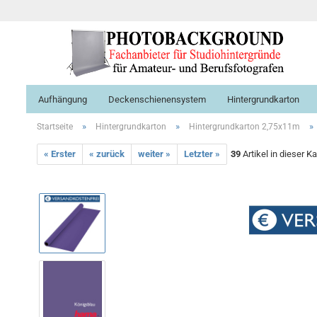
Aufhängung
Deckenschienensystem
Hintergrundkarton
»
»
»
Startseite
Hintergrundkarton
Hintergrundkarton 2,75x11m
« Erster
« zurück
weiter »
Letzter »
39
Artikel in dieser K