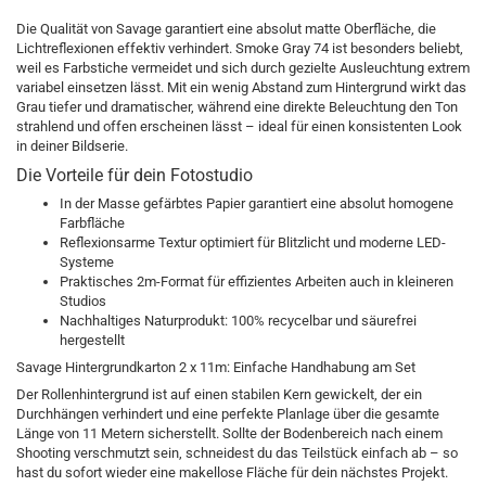
Die Qualität von Savage garantiert eine absolut matte Oberfläche, die
Lichtreflexionen effektiv verhindert. Smoke Gray 74 ist besonders beliebt,
weil es Farbstiche vermeidet und sich durch gezielte Ausleuchtung extrem
variabel einsetzen lässt. Mit ein wenig Abstand zum Hintergrund wirkt das
Grau tiefer und dramatischer, während eine direkte Beleuchtung den Ton
strahlend und offen erscheinen lässt – ideal für einen konsistenten Look
in deiner Bildserie.
Die Vorteile für dein Fotostudio
In der Masse gefärbtes Papier garantiert eine absolut homogene
Farbfläche
Reflexionsarme Textur optimiert für Blitzlicht und moderne LED-
Systeme
Praktisches 2m-Format für effizientes Arbeiten auch in kleineren
Studios
Nachhaltiges Naturprodukt: 100% recycelbar und säurefrei
hergestellt
Savage Hintergrundkarton 2 x 11m: Einfache Handhabung am Set
Der Rollenhintergrund ist auf einen stabilen Kern gewickelt, der ein
Durchhängen verhindert und eine perfekte Planlage über die gesamte
Länge von 11 Metern sicherstellt. Sollte der Bodenbereich nach einem
Shooting verschmutzt sein, schneidest du das Teilstück einfach ab – so
hast du sofort wieder eine makellose Fläche für dein nächstes Projekt.