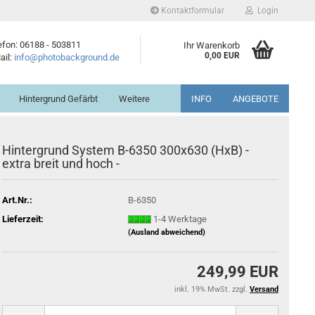
Kontaktformular
Login
efon: 06188 - 503811
Ihr Warenkorb
0,00 EUR
ail:
info@photobackground.de
Hintergrund Gefärbt
Weitere
INFO
ANGEBOTE
Hintergrund System B-6350 300x630 (HxB) -
extra breit und hoch -
Art.Nr.:
B-6350
Lieferzeit:
1-4 Werktage
(Ausland abweichend)
249,99 EUR
inkl. 19% MwSt. zzgl.
Versand