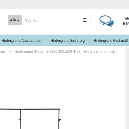
Suche...
Tel
Alle
E-M
Hintergrund Abwaschbar
Hintergrund Einfarbig
Hintergrund Gedruckt
»
stem
Hintergrund System B-6350 300x630 (HxB) - extra breit und hoch -