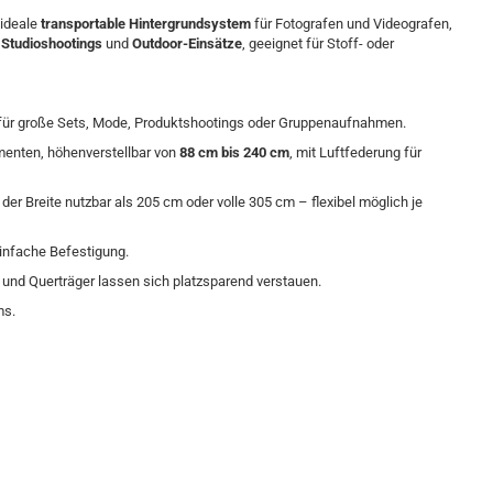
 ideale
transportable Hintergrundsystem
für Fotografen und Videografen,
r
Studioshootings
und
Outdoor-Einsätze
, geeignet für Stoff- oder
 für große Sets, Mode, Produktshootings oder Gruppenaufnahmen.
menten, höhenverstellbar von
88 cm bis 240 cm
, mit Luftfederung für
der Breite nutzbar als 205 cm oder volle 305 cm – flexibel möglich je
einfache Befestigung.
 und Querträger lassen sich platzsparend verstauen.
ms.