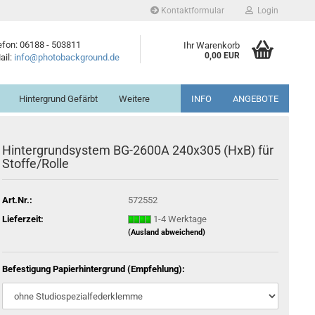
Kontaktformular
Login
efon: 06188 - 503811
Ihr Warenkorb
0,00 EUR
ail:
info@photobackground.de
Hintergrund Gefärbt
Weitere
INFO
ANGEBOTE
Hintergrundsystem BG-2600A 240x305 (HxB) für
Stoffe/Rolle
Art.Nr.:
572552
Lieferzeit:
1-4 Werktage
(Ausland abweichend)
Befestigung Papierhintergrund (Empfehlung):