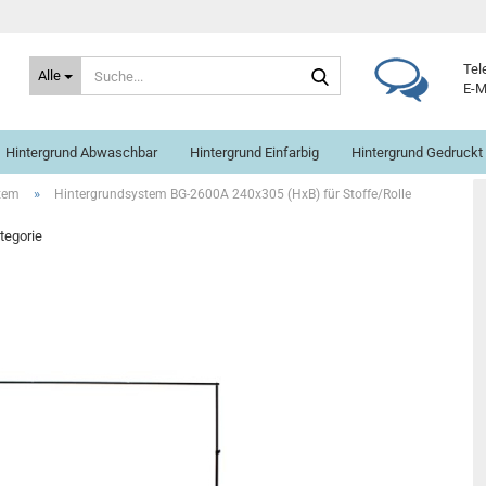
Suche...
Tel
Alle
E-M
Hintergrund Abwaschbar
Hintergrund Einfarbig
Hintergrund Gedruckt
»
stem
Hintergrundsystem BG-2600A 240x305 (HxB) für Stoffe/Rolle
ategorie