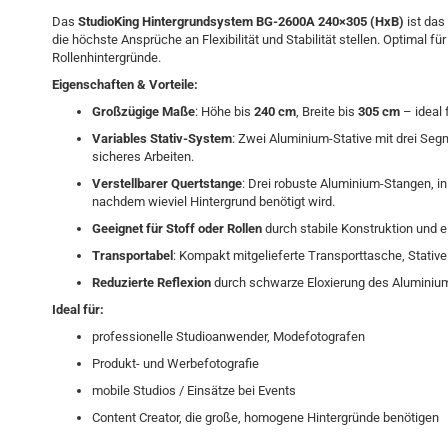
Das
StudioKing Hintergrundsystem BG-2600A 240×305 (HxB)
ist das
die höchste Ansprüche an Flexibilität und Stabilität stellen. Optimal fü
Rollenhintergründe.
Eigenschaften & Vorteile:
Großzügige Maße
: Höhe bis
240 cm
, Breite bis
305 cm
– ideal
Variables Stativ-System
: Zwei Aluminium-Stative mit drei Seg
sicheres Arbeiten.
Verstellbarer Quertstange
: Drei robuste Aluminium-Stangen, in 
nachdem wieviel Hintergrund benötigt wird.
Geeignet für Stoff oder Rollen
durch stabile Konstruktion und 
Transportabel
: Kompakt mitgelieferte Transporttasche, Stative
Reduzierte Reflexion
durch schwarze Eloxierung des Aluminiu
Ideal für:
professionelle Studioanwender, Modefotografen
Produkt- und Werbefotografie
mobile Studios / Einsätze bei Events
Content Creator, die große, homogene Hintergründe benötigen