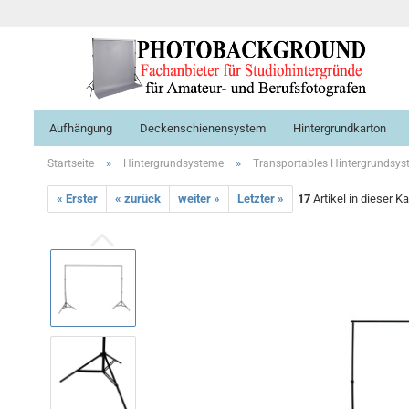
Aufhängung
Deckenschienensystem
Hintergrundkarton
»
»
Startseite
Hintergrundsysteme
Transportables Hintergrundsy
« Erster
« zurück
weiter »
Letzter »
17
Artikel in dieser K