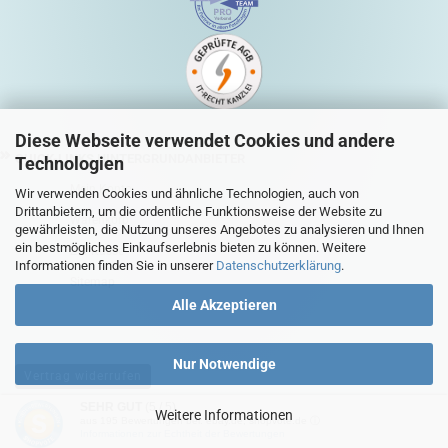
Diese Webseite verwendet Cookies und andere
QUICK-LINKS HINTERGRUNDANBIETER
Technologien
Mein Konto
Wir verwenden Cookies und ähnliche Technologien, auch von
Drittanbietern, um die ordentliche Funktionsweise der Website zu
Warenkorb
gewährleisten, die Nutzung unseres Angebotes zu analysieren und Ihnen
ein bestmögliches Einkaufserlebnis bieten zu können. Weitere
Zur Kasse
Informationen finden Sie in unserer
Datenschutzerklärung
.
Sitemap
Alle Akzeptieren
Nur Notwendige
Vertrag widerrufen
SEHR GUT
(5 / 5)
Weitere Informationen
aus
195
Bewertungen bei: ebay.de, shopvote.de ⓘ
Shopsoftware
by Gambio.de © 2026
Informationen zur Echtheit der Bewertungen