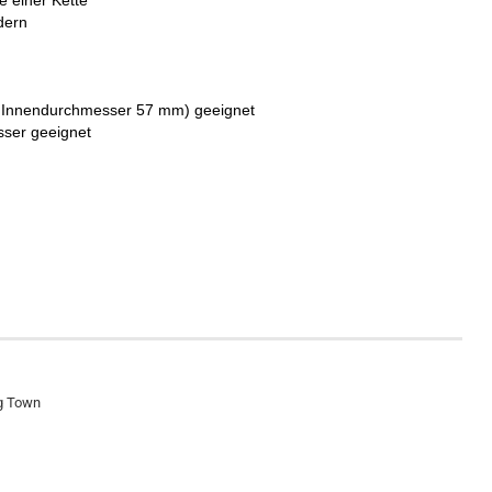
e einer Kette
dern
is Innendurchmesser 57 mm) geeignet
sser geeignet
ng Town