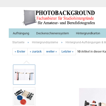
Aufhängung
Deckenschienensystem
Hintergrundkarton
»
»
Startseite
Hintergrundsysteme
Hintergrund-Aufhängungen & W
« Erster
« zurück
weiter »
Letzter »
10
Artikel in dieser K