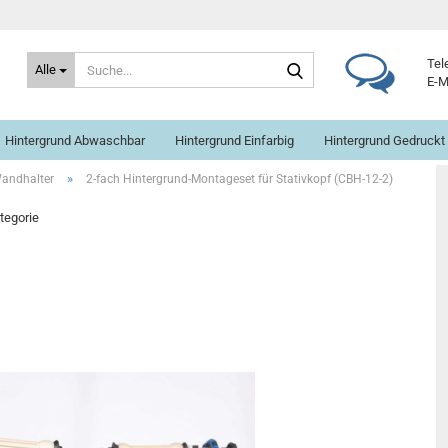
Suche...
Tel
Alle
E-M
Hintergrund Abwaschbar
Hintergrund Einfarbig
Hintergrund Gedruckt
»
andhalter
2-fach Hintergrund-Montageset für Stativkopf (CBH-12-2)
ategorie